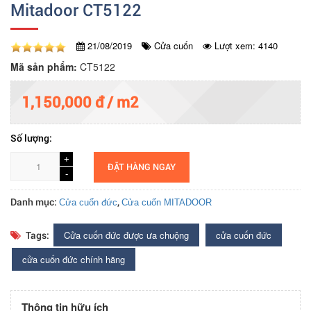
Mitadoor CT5122
21/08/2019
Cửa cuốn
Lượt xem: 4140
Mã sản phẩm:
CT5122
1,150,000 đ / m2
Số lượng:
+
+
ĐẶT HÀNG NGAY
-
-
Danh mục:
,
Cửa cuốn đức
Cửa cuốn MITADOOR
Cửa cuốn đức được ưa chuộng
cửa cuốn đức
Tags:
cửa cuốn đức chính hãng
Thông tin hữu ích