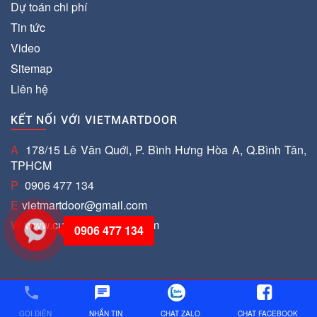
Dự toán chi phí
Tin tức
Video
Sitemap
Liên hệ
KẾT NỐI VỚI VIETMARTDOOR
A
178/15 Lê Văn Quới, P. Bình Hưng Hòa A, Q.Bình Tân,
TPHCM
P
0906 477 134
E
vietmartdoor@gmail.com
W
www.cuacuonvietmart.com
0906 477 134
phone
chat
@2019 - Bản quyền thuộc về CUACUONVIETMART.COM |
Chuyên cung cấp, lắp đặt và sữa chữa các loại cửa cuốn
GỌI ĐIỆN
NHẮN TIN
CHAT ZALO
CHAT FACEBOOK