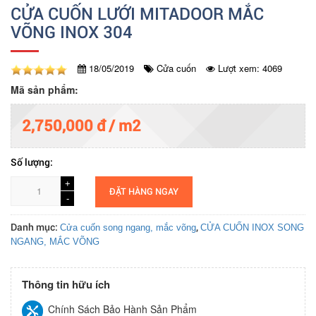
CỬA CUỐN LƯỚI MITADOOR MẮC
VÕNG INOX 304
18/05/2019
Cửa cuốn
Lượt xem: 4069
Mã sản phẩm:
2,750,000 đ / m2
Số lượng:
+
+
ĐẶT HÀNG NGAY
-
-
Danh mục:
,
Cửa cuốn song ngang, mắc võng
CỬA CUỐN INOX SONG
NGANG, MẮC VÕNG
Thông tin hữu ích
Chính Sách Bảo Hành Sản Phẩm