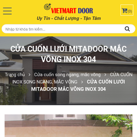
(0)
Uy Tín - Chất Lượng - Tận Tâm
CỬA CUỐN LƯỚI MITADOOR MẮC
VÕNG INOX 304
Trang chủ
Cửa cuốn song ngang, mắc võng
CỬA CUỐN
CỬA CUỐN LƯỚI
INOX SONG NGANG, MẮC VÕNG
MITADOOR MẮC VÕNG INOX 304