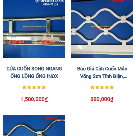
CỬA CUỐN SONG NGANG
Báo Giá Cửa Cuốn Mắc
ỐNG LỒNG ỐNG INOX
Võng Sơn Tĩnh Điện,
Inox304
1,580,000₫
880,000₫