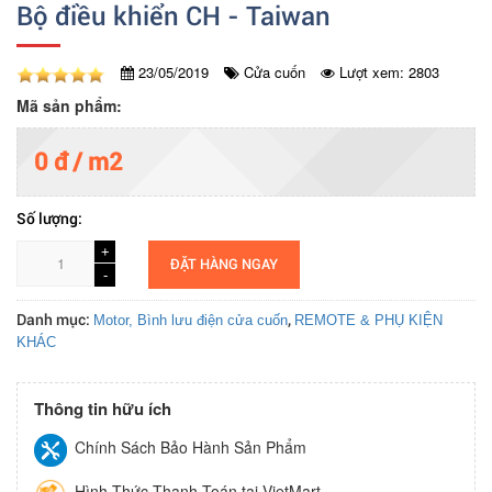
Bộ điều khiển CH - Taiwan
23/05/2019
Cửa cuốn
Lượt xem: 2803
Mã sản phẩm:
0 đ / m2
Số lượng:
+
+
ĐẶT HÀNG NGAY
-
-
Danh mục:
,
Motor, Bình lưu điện cửa cuốn
REMOTE & PHỤ KIỆN
KHÁC
Thông tin hữu ích
Chính Sách Bảo Hành Sản Phẩm
Hình Thức Thanh Toán tại VietMart