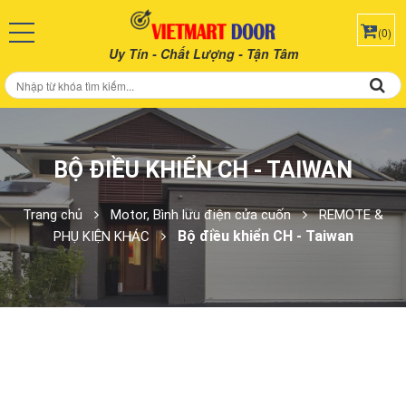
(0)
Uy Tín - Chất Lượng - Tận Tâm
BỘ ĐIỀU KHIỂN CH - TAIWAN
Trang chủ
Motor, Bình lưu điện cửa cuốn
REMOTE &
Bộ điều khiển CH - Taiwan
PHỤ KIỆN KHÁC