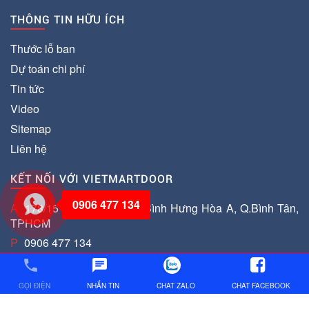
THÔNG TIN HỮU ÍCH
Thước lỗ ban
Dự toán chi phí
Tin tức
Video
Sitemap
Liên hệ
KẾT NỐI VỚI VIETMARTDOOR
0906 477 134
A
178/15 Lê Văn Quới, P. Bình Hưng Hòa A, Q.Bình Tân,
TPHCM
P
0906 477 134
E
vietmartdoor@gmail.com
phone
chat
W
www.cuacuonvietmart.com
GỌI ĐIỆN
NHẮN TIN
CHAT ZALO
CHAT FACEBOOK